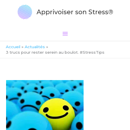
Aller
Menu
au
Apprivoiser son Stress®
principal
contenu
Accueil
Actualités
3 trucs pour rester serein au boulot. #StressTips