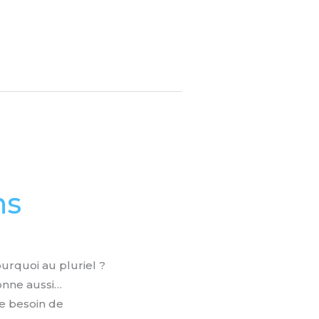
ns
ourquoi au pluriel ?
donne aussi…
e besoin de