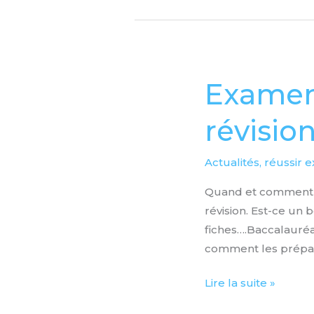
Examens
Examens
et
révisio
concours,
les
fiches
Actualités
,
réussir 
de
Quand et comment fa
révision
révision. Est-ce un
fiches….Baccalauré
comment les prépar
Lire la suite »