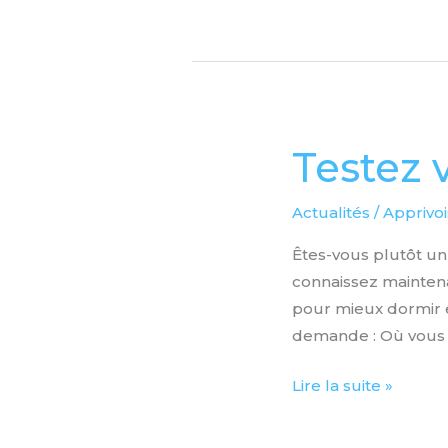
Testez 
Testez
votre
sommeil
Actualités
/
Apprivoi
Êtes-vous plutôt un 
connaissez maintena
pour mieux dormir en
demande : Où vous
Lire la suite »