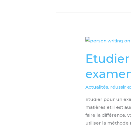
Etudier
efficacement
Etudier
en
vue
exame
d’un
examen
Actualités
,
réussir 
Etudier pour un exa
matières et il est a
faire la différence
utiliser la méthode 