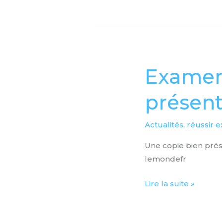
Examens
Examens
et
présent
Concours
pratique,
la
Actualités
,
réussir 
présentation
Une copie bien prés
ça
lemondefr
compte!
Lire la suite »