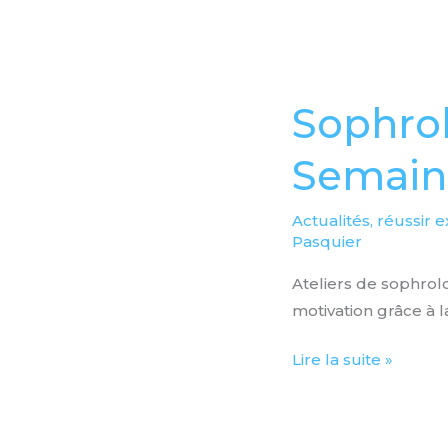
Sophrologie
étudiants
Sophrol
Paris
–
Semain
Semaine
08
Actualités
,
réussir 
Pasquier
Ateliers de sophrolo
motivation grâce à 
Lire la suite »