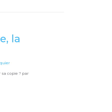
, la
squier
 sa copie ? par