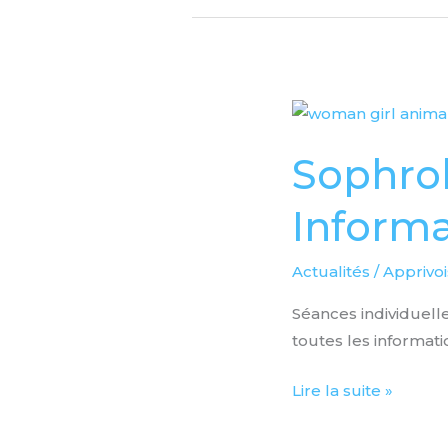
Sophrologie
Gestion
Sophrol
du
Stress
Informa
-
Informations
Actualités
/
Apprivoi
Rentrée
2022
Séances individuell
toutes les informatio
Lire la suite »