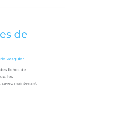
hes de
rie Pasquier
des fiches de
ue, les
s savez maintenant