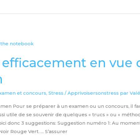
 efficacement en vue 
n
examen et concours
,
Stress
/
Apprivoisersonstress par Valé
men Pour se préparer à un examen ou un concours, il fau
ussi utile de se souvenir de quelques « trucs » ou « méth
, voici donc 3 suggestions: Suggestion numéro 1: Au momen
Noir Rouge Vert….. S’assurer