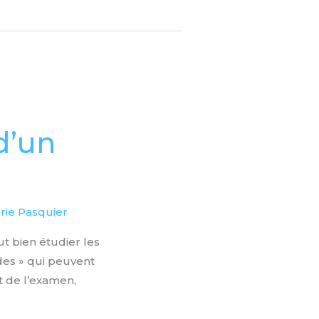
d’un
rie Pasquier
t bien étudier les
odes » qui peuvent
t de l’examen,