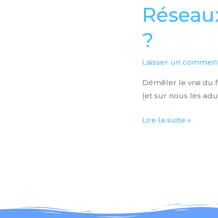
Réseaux
Réseaux
sociaux
?
:
positifs
ou
Laisser un comment
négatifs
Démêler le vrai du f
?
(et sur nous les adu
Lire la suite »