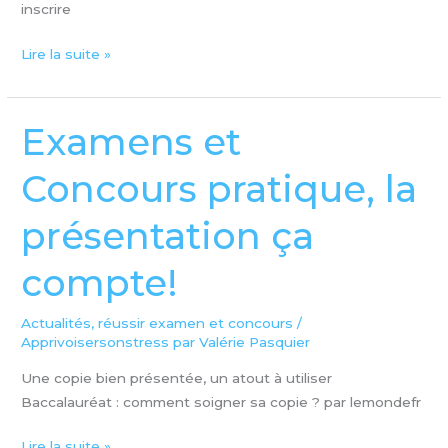
inscrire
Lire la suite »
Examens et
Examens
et
Concours pratique, la
Concours
pratique,
présentation ça
la
présentation
compte!
ça
compte!
Actualités
,
réussir examen et concours
/
Apprivoisersonstress par Valérie Pasquier
Une copie bien présentée, un atout à utiliser
Baccalauréat : comment soigner sa copie ? par lemondefr
Lire la suite »