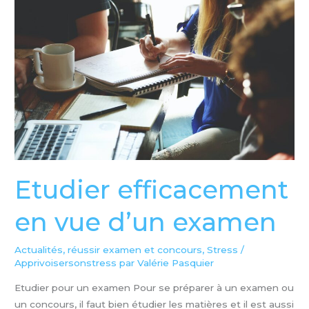
en
vue
d’un
examen
Etudier efficacement
en vue d’un examen
Actualités
,
réussir examen et concours
,
Stress
/
Apprivoisersonstress par Valérie Pasquier
Etudier pour un examen Pour se préparer à un examen ou
un concours, il faut bien étudier les matières et il est aussi