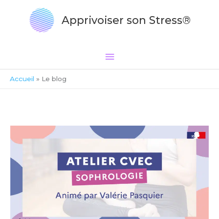
Aller
Menu
au
Apprivoiser son Stress®
principal
contenu
Accueil
Le blog
Sophrologie
étudiants
Paris
–
Semaine
08