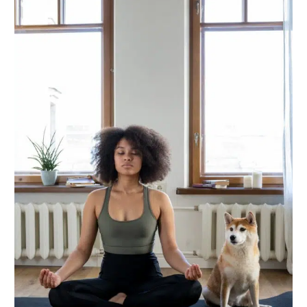
du
Stress
-
Informations
Rentrée
2022