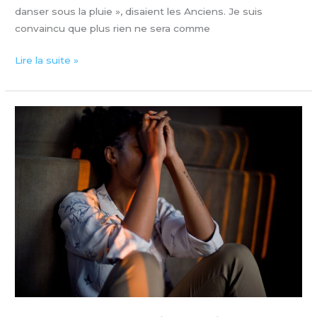
danser sous la pluie », disaient les Anciens. Je suis
convaincu que plus rien ne sera comme
Lire la suite »
La
dépression,
il
faut
en
parler…