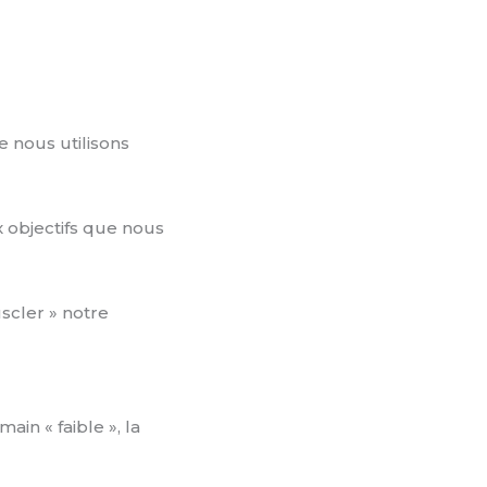
e nous utilisons
ux objectifs que nous
scler » notre
in « faible », la