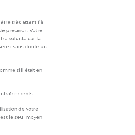
à être très
attentif
à
e précision. Votre
tre volonté car la
s serez sans doute un
mme si il était en
entraînements.
lisation de votre
 est le seul moyen