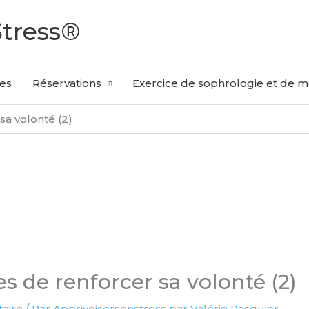
Stress®
les
Réservations
Exercice de sophrologie et de mé
sa volonté (2)
s de renforcer sa volonté (2)
aire
/ Par
Apprivoisersonstress par Valérie Pasquier