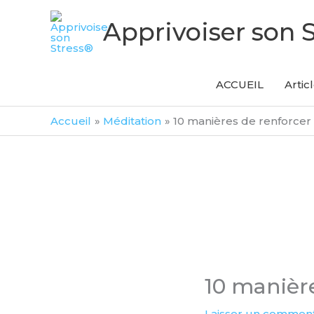
Aller
Apprivoiser son 
au
contenu
ACCUEIL
Artic
Accueil
Méditation
10 manières de renforcer 
10 manière
Laisser un comment