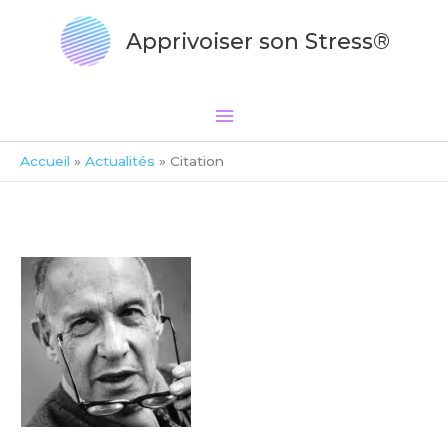
Aller
Menu
au
Apprivoiser son Stress®
principal
contenu
Accueil
Actualités
Citation