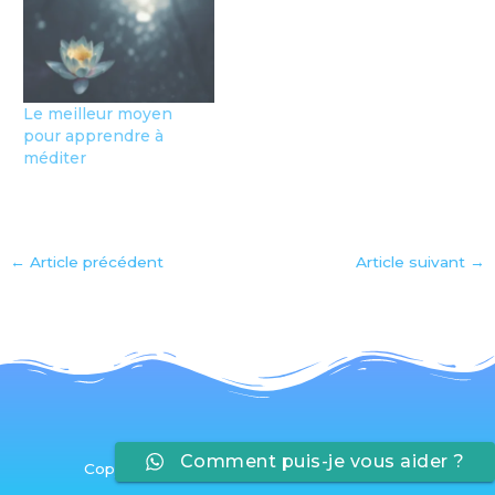
Le meilleur moyen
pour apprendre à
méditer
←
Article précédent
Article suivant
→
Comment puis-je vous aider ?
Copyright © 2026 Apprivoiser son Stress®