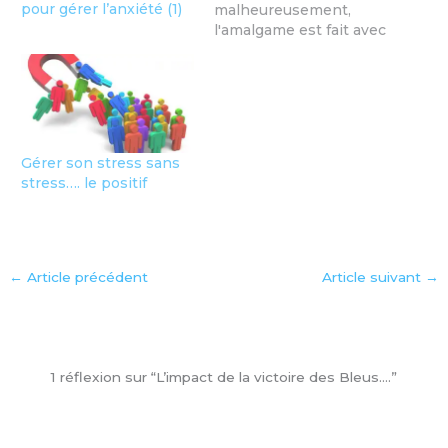
pour gérer l’anxiété (1)
malheureusement,
l'amalgame est fait avec
des recettes pour
positiver….. Merci à
Matthieu Ricard d'avoir
si bien résumé pour
nous ! La psychologie
positive ne consiste
Gérer son stress sans
pas à « positiver » Paru
stress…. le positif
sur le blog de Matthieu
Ricard Par Matthieu
Ricard le 27…
←
Article précédent
Article suivant
→
1 réflexion sur “L’impact de la victoire des Bleus….”