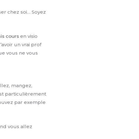
nser chez soi… Soyez
ais cours
en visio
avoir un vrai prof
ue vous ne vous
illez, mangez,
est particulièrement
 pouvez par exemple
nd vous allez