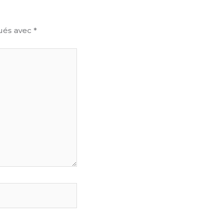
qués avec
*