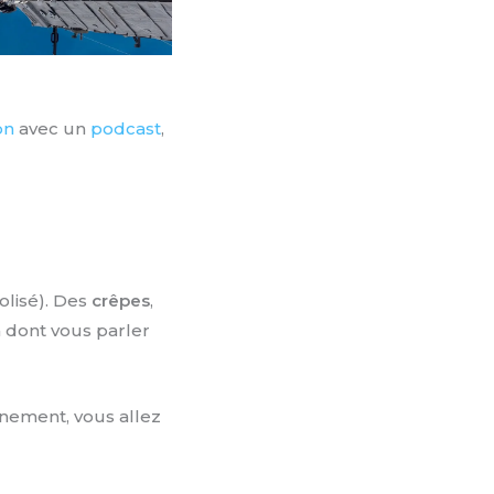
on
avec un
podcast
,
lisé). Des
crêpes
,
dont vous parler
inement, vous allez