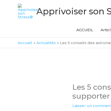
Aller
Apprivoiser son 
au
contenu
ACCUEIL
Artic
Accueil
Actualités
Les 5 conseils des astron
Les 5 con
supporter
Laisser un comment