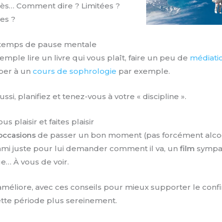
très… Comment dire ? Limitées ?
es ?
 temps de pause mentale
mple lire un livre qui vous plaît, faire un peu de
médiati
iper à un
cours de sophrologie
par exemple.
ussi, planifiez et tenez-vous à votre « discipline ».
s plaisir et faites plaisir
 occasions
de passer un bon moment (pas forcément alcoo
ami juste pour lui demander comment il va, un
film
sympa 
e… À vous de voir.
’améliore, avec ces conseils pour mieux supporter le conf
ette période plus sereinement.