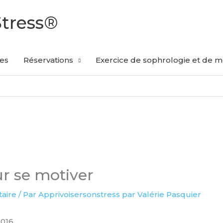
Stress®
les
Réservations
Exercice de sophrologie et de mé
ur se motiver
aire
/ Par
Apprivoisersonstress par Valérie Pasquier
2016