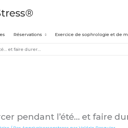
Stress®
les
Réservations
Exercice de sophrologie et de mé
té… et faire durer…
cer pendant l’été… et faire du
aire
/ Par
Apprivoisersonstress par Valérie Pasquier