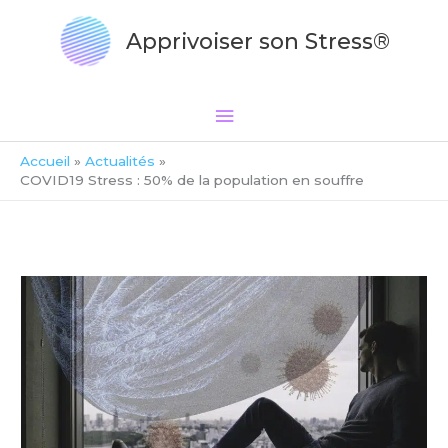
Aller
Menu
au
Apprivoiser son Stress®
principal
contenu
Accueil
Actualités
COVID19 Stress : 50% de la population en souffre