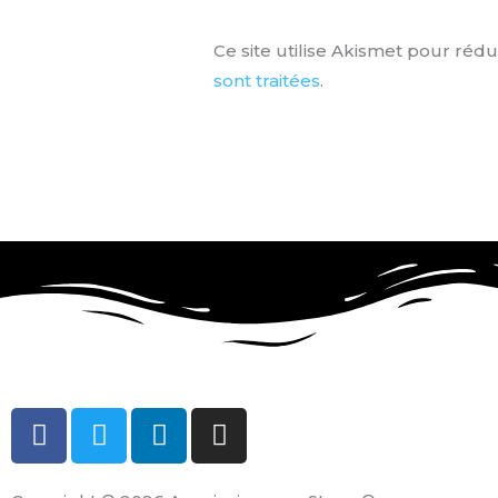
Ce site utilise Akismet pour rédu
sont traitées
.
F
T
L
I
a
w
i
n
c
i
n
s