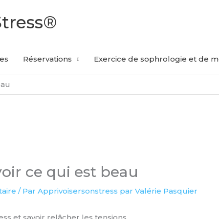
Stress®
les
Réservations
Exercice de sophrologie et de mé
eau
voir ce qui est beau
aire
/ Par
Apprivoisersonstress par Valérie Pasquier
ess et savoir relâcher les tensions