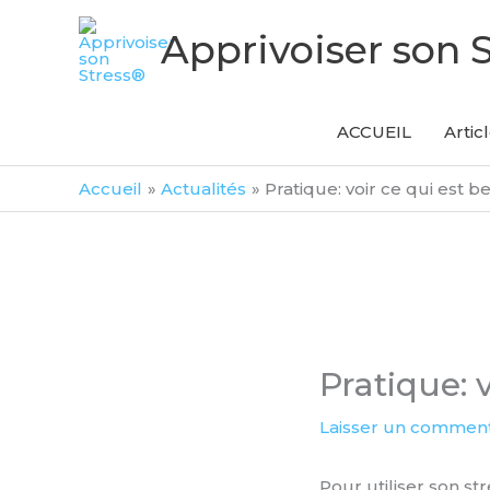
Aller
Apprivoiser son 
au
contenu
ACCUEIL
Artic
Accueil
Actualités
Pratique: voir ce qui est b
Pratique: 
Laisser un comment
Pour utiliser son str