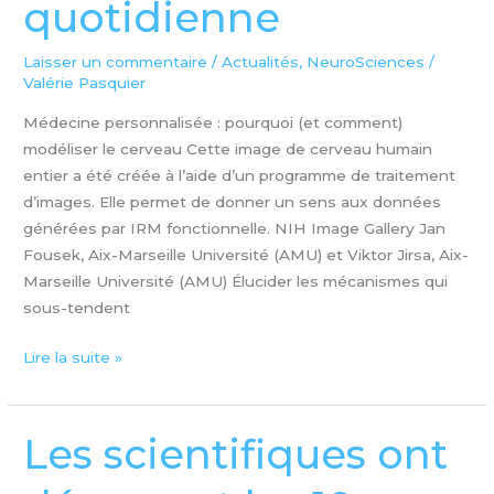
quotidienne
et
vie
quotidienne
Laisser un commentaire
/
Actualités
,
NeuroSciences
/
Valérie Pasquier
Médecine personnalisée : pourquoi (et comment)
modéliser le cerveau Cette image de cerveau humain
entier a été créée à l’aide d’un programme de traitement
d’images. Elle permet de donner un sens aux données
générées par IRM fonctionnelle. NIH Image Gallery Jan
Fousek, Aix-Marseille Université (AMU) et Viktor Jirsa, Aix-
Marseille Université (AMU) Élucider les mécanismes qui
sous-tendent
Lire la suite »
Les scientifiques ont
Les
scientifiques
ont