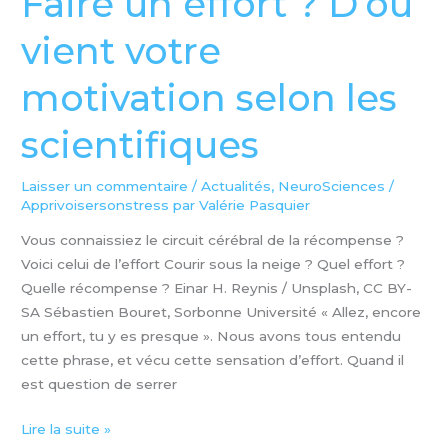
Faire un effort ? D’où
un
vient votre
effort
?
motivation selon les
D’où
vient
scientifiques
votre
motivation
selon
Laisser un commentaire
/
Actualités
,
NeuroSciences
/
Apprivoisersonstress par Valérie Pasquier
les
scientifiques
Vous connaissiez le circuit cérébral de la récompense ?
Voici celui de l’effort Courir sous la neige ? Quel effort ?
Quelle récompense ? Einar H. Reynis / Unsplash, CC BY-
SA Sébastien Bouret, Sorbonne Université « Allez, encore
un effort, tu y es presque ». Nous avons tous entendu
cette phrase, et vécu cette sensation d’effort. Quand il
est question de serrer
Lire la suite »