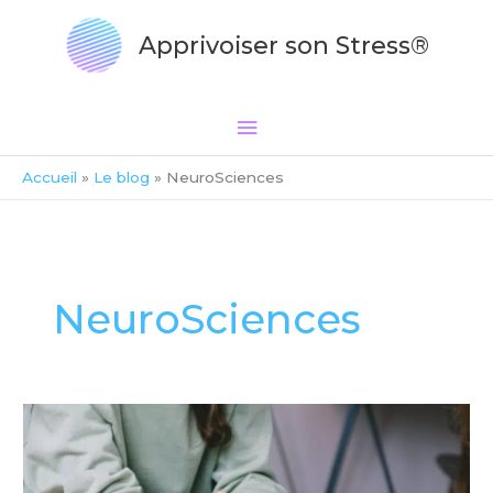
Aller
Menu
au
Apprivoiser son Stress®
principal
contenu
Accueil
Le blog
NeuroSciences
NeuroSciences
La
gentillesse
est