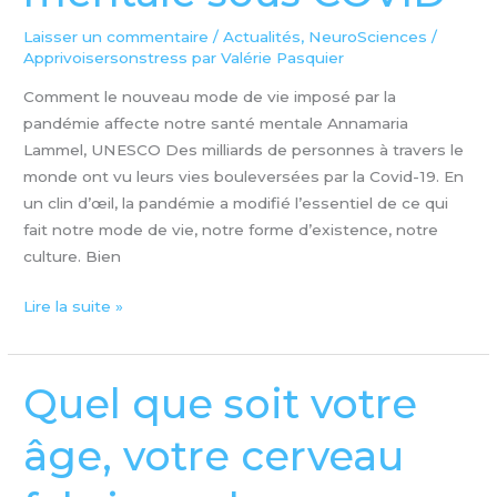
santé
mentale
Laisser un commentaire
/
Actualités
,
NeuroSciences
/
Apprivoisersonstress par Valérie Pasquier
sous
COVID
Comment le nouveau mode de vie imposé par la
pandémie affecte notre santé mentale Annamaria
Lammel, UNESCO Des milliards de personnes à travers le
monde ont vu leurs vies bouleversées par la Covid-19. En
un clin d’œil, la pandémie a modifié l’essentiel de ce qui
fait notre mode de vie, notre forme d’existence, notre
culture. Bien
Lire la suite »
Quel que soit votre
Quel
que
âge, votre cerveau
soit
votre
âge,