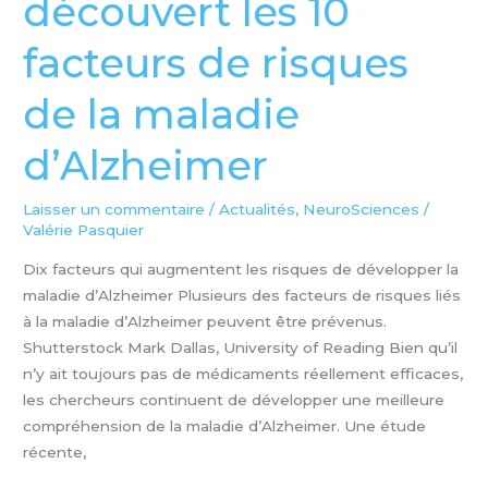
découvert les 10
découvert
facteurs de risques
les
10
de la maladie
facteurs
de
d’Alzheimer
risques
de
la
Laisser un commentaire
/
Actualités
,
NeuroSciences
/
Valérie Pasquier
maladie
d’Alzheimer
Dix facteurs qui augmentent les risques de développer la
maladie d’Alzheimer Plusieurs des facteurs de risques liés
à la maladie d’Alzheimer peuvent être prévenus.
Shutterstock Mark Dallas, University of Reading Bien qu’il
n’y ait toujours pas de médicaments réellement efficaces,
les chercheurs continuent de développer une meilleure
compréhension de la maladie d’Alzheimer. Une étude
récente,