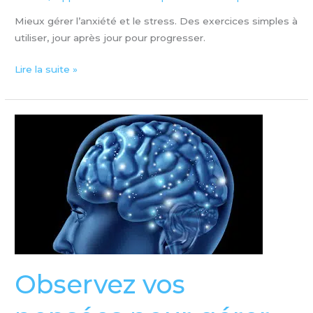
Mieux gérer l’anxiété et le stress. Des exercices simples à
utiliser, jour après jour pour progresser.
Lire la suite »
Observez
vos
pensées
pour
gérer
l’anxiété
(1)
Observez vos