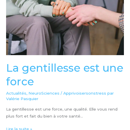
une
force
La gentillesse est une
force
Actualités
,
NeuroSciences
/
Apprivoisersonstress par
Valérie Pasquier
La gentillesse est une force, une qualité. Elle vous rend
plus fort et fait du bien à votre santé…
Lire la suite »