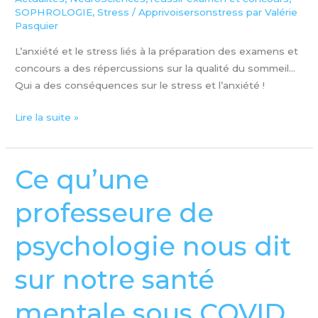
SOPHROLOGIE
,
Stress
/
Apprivoisersonstress par Valérie
Pasquier
L’anxiété et le stress liés à la préparation des examens et
concours a des répercussions sur la qualité du sommeil…
Qui a des conséquences sur le stress et l’anxiété !
Lire la suite »
Ce qu’une
Ce
qu’une
professeure de
professeure
de
psychologie nous dit
psychologie
nous
sur notre santé
dit
sur
mentale sous COVID
notre