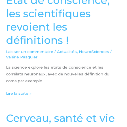
Etat de conscience,
de
les scientifiques
conscience,
les
revoient les
scientifiques
revoient
définitions !
les
définitions
!
Laisser un commentaire
/
Actualités
,
NeuroSciences
/
Valérie Pasquier
La science explore les états de conscience et les
corrélats neuronaux, avec de nouvelles définition du
coma par exemple.
Lire la suite »
Cerveau, santé et vie
Cerveau,
santé