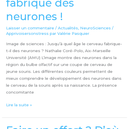
fabrique des
votre
neurones !
cerveau
fabrique
des
Laisser un commentaire
/
Actualités
,
NeuroSciences
/
Apprivoisersonstress par Valérie Pasquier
neurones
!
Image de sciences : Jusqu’à quel âge le cerveau fabrique-
t-il des neurones ? Nathalie Coré-Polo, Aix-Marseille
Université (AMU) L’image montre des neurones dans la
région du bulbe olfactif sur une coupe de cerveau de
jeune souris. Les différentes couleurs permettent de
mieux comprendre le développement des neurones dans
le cerveau de la souris après sa naissance. La présence
concomitante
Lire la suite »
Faire