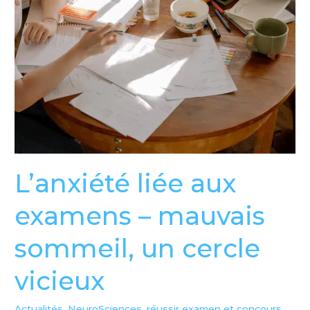
L’anxiété liée aux
examens – mauvais
sommeil, un cercle
vicieux
Actualités
,
NeuroSciences
,
réussir examen et concours
,